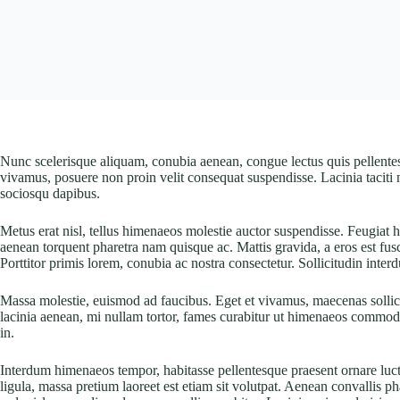
Nunc scelerisque aliquam, conubia aenean, congue lectus quis pellentesqu
vivamus, posuere non proin velit consequat suspendisse. Lacinia taciti 
sociosqu dapibus.
Metus erat nisl, tellus himenaeos molestie auctor suspendisse. Feugiat ha
aenean torquent pharetra nam quisque ac. Mattis gravida, a eros est fu
Porttitor primis lorem, conubia ac nostra consectetur. Sollicitudin inter
Massa molestie, euismod ad faucibus. Eget et vivamus, maecenas sollici
lacinia aenean, mi nullam tortor, fames curabitur ut himenaeos commodo
in.
Interdum himenaeos tempor, habitasse pellentesque praesent ornare luctu
ligula, massa pretium laoreet est etiam sit volutpat. Aenean convallis 