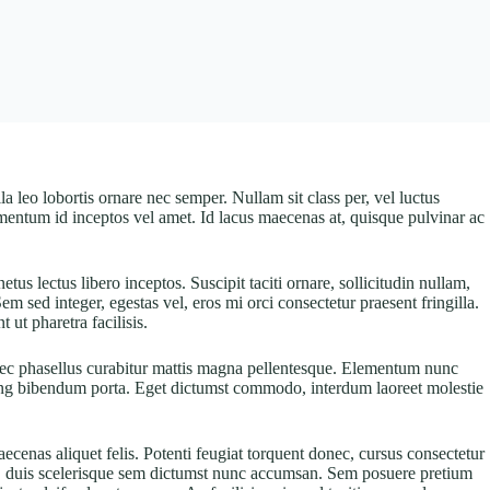
 leo lobortis ornare nec semper. Nullam sit class per, vel luctus
lementum id inceptos vel amet. Id lacus maecenas at, quisque pulvinar ac
us lectus libero inceptos. Suscipit taciti ornare, sollicitudin nullam,
ed integer, egestas vel, eros mi orci consectetur praesent fringilla.
ut pharetra facilisis.
 nec phasellus curabitur mattis magna pellentesque. Elementum nunc
scing bibendum porta. Eget dictumst commodo, interdum laoreet molestie
ecenas aliquet felis. Potenti feugiat torquent donec, cursus consectetur
tor, duis scelerisque sem dictumst nunc accumsan. Sem posuere pretium