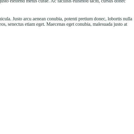
justo eleifend metus curae. Ac facilisis euismod taciti, cursus donec
icula. Justo arcu aenean conubia, potenti pretium donec, lobortis nulla
naeos, senectus etiam eget. Maecenas eget conubia, malesuada justo at