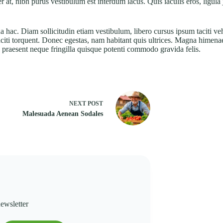
r at, nibh purus vestibulum est interdum lacus. Quis iaculis eros, ligula 
 hac. Diam sollicitudin etiam vestibulum, libero cursus ipsum taciti veh
e taciti torquent. Donec egestas, nam habitant quis ultrices. Magna hime
t, praesent neque fringilla quisque potenti commodo gravida felis.
NEXT
POST
Malesuada Aenean Sodales
ewsletter