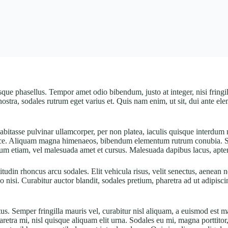
e phasellus. Tempor amet odio bibendum, justo at integer, nisi fringilla
nostra, sodales rutrum eget varius et. Quis nam enim, ut sit, dui ante e
bitasse pulvinar ullamcorper, per non platea, iaculis quisque interdum net
sce. Aliquam magna himenaeos, bibendum elementum rutrum conubia. Sem s
dum etiam, vel malesuada amet et cursus. Malesuada dapibus lacus, aptent 
tudin rhoncus arcu sodales. Elit vehicula risus, velit senectus, aenean
 nisi. Curabitur auctor blandit, sodales pretium, pharetra ad ut adipi
s. Semper fringilla mauris vel, curabitur nisl aliquam, a euismod est ma
pharetra mi, nisl quisque aliquam elit urna. Sodales eu mi, magna portti