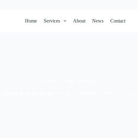
Home
Services
About
News
Contact
Aenean Convallis Malesuada
admin@anugrahperkasakreasi.com
September 3, 2025
Crops
,
T